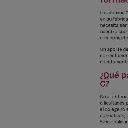
La vitamina 
en su fabric
necesita ser
nuestro cuer
componentes 
Un aporte de
correctament
directamente 
¿Qué p
C?
Si no obtene
dificultades
el colágeno e
conectivos, p
funcionalidad