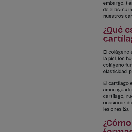
embargo, tie
de ellas: su 
nuestros cart
¿Qué es
cartíla
El colágeno 
la piel, los 
colágeno fun
elasticidad, 
El cartílago 
amortiguador
cartílago, nu
ocasionar do
lesiones (2).
¿Cómo 
formac