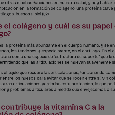
ne otras muchas funciones en nuestra salud, y hoy hablar
implicación en la formación de colágeno, una proteína clave
ílagos, huesos y piel (1,2).
 el colágeno y cuál es su papel 
go?
es la proteína más abundante en el cuerpo humano, y se e
huesos, los tendones y, especialmente, en el cartílago. En el ca
ciona como una especie de “estructura de soporte” que le d
permitiendo que las articulaciones se muevan suavemente sin 
es el tejido que recubre las articulaciones, funcionando com
 entre los huesos para evitar que se rocen entre sí. Sin co
estras articulaciones perderían esta protección, lo que pod
lor y problemas articulares a medida que envejecemos o s
contribuye la vitamina C a la
ión de colágeno?