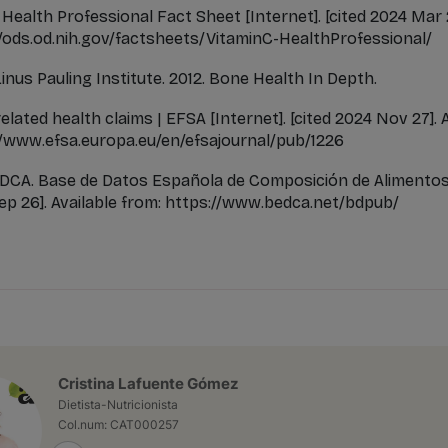
– Health Professional Fact Sheet [Internet]. [cited 2024 Mar 2
//ods.od.nih.gov/factsheets/VitaminC-HealthProfessional/
Linus Pauling Institute. 2012. Bone Health In Depth.
related health claims | EFSA [Internet]. [cited 2024 Nov 27]. 
//www.efsa.europa.eu/en/efsajournal/pub/1226
DCA. Base de Datos Española de Composición de Alimentos 
Sep 26]. Available from: https://www.bedca.net/bdpub/
Cristina Lafuente Gómez
Dietista-Nutricionista
Col.num: CAT000257