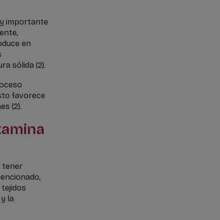
uy importante
ente,
roduce en
s
 sólida (2).
roceso
sto favorece
s (2).
itamina
 tener
mencionado,
 tejidos
y la