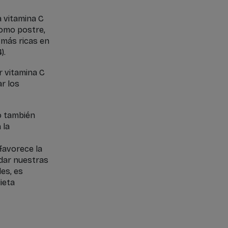
 vitamina C
 como postre,
 más ricas en
).
 vitamina C
r los
o también
 la
 favorece la
uidar nuestras
es, es
ieta