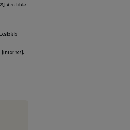
1]. Available
Available
[Internet].