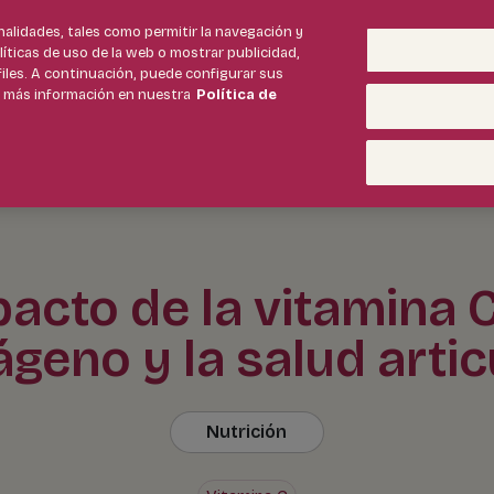
inalidades, tales como permitir la navegación y
alíticas de uso de la web o mostrar publicidad,
Método Movit
Productos
files. A continuación, puede configurar sus
r más información en nuestra
Política de
pacto de la vitamina C
ágeno y la salud artic
Nutrición