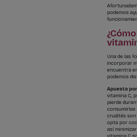
Afortunadame
podemos ayu
funcionamien
¿Cómo 
vitami
Una de las f
incorporar má
encuentra en
podemos disfr
Apuesta por
vitamina C, 
pierde duran
consumirlas 
crudités son 
opta por coc
así minimiza
vitamina C so