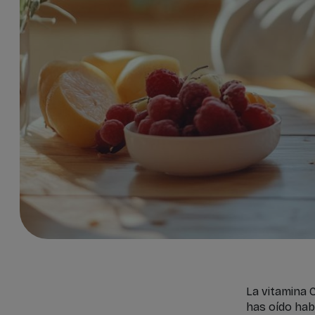
La vitamina 
has oído hab