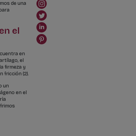
emos de una
 para
en el
ncuentra en
rtílago, el
a firmeza y
fricción (2).
o un
lágeno en el
ría
ufrimos