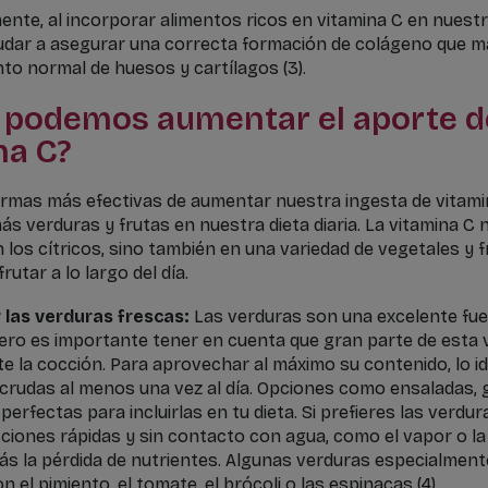
nte, al incorporar alimentos ricos en vitamina C en nuestra
dar a asegurar una correcta formación de colágeno que 
to normal de huesos y cartílagos (3).
podemos aumentar el aporte d
na C?
ormas más efectivas de aumentar nuestra ingesta de vitami
s verduras y frutas en nuestra dieta diaria. La vitamina C 
 los cítricos, sino también en una variedad de vegetales y 
utar a lo largo del día.
 las verduras frescas:
Las verduras son una excelente fue
pero es importante tener en cuenta que gran parte de esta 
te la cocción. Para aprovechar al máximo su contenido, lo id
crudas al menos una vez al día. Opciones como ensaladas,
perfectas para incluirlas en tu dieta. Si prefieres las verdur
ciones rápidas y sin contacto con agua, como el vapor o la
rás la pérdida de nutrientes. Algunas verduras especialment
n el pimiento, el tomate, el brócoli o las espinacas (4).