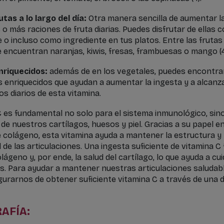
tas a lo largo del día:
Otra manera sencilla de aumentar la
s o más raciones de fruta diarias. Puedes disfrutar de ellas
e o incluso como ingrediente en tus platos. Entre las frutas
e encuentran naranjas, kiwis, fresas, frambuesas o mango (4
nriquecidos:
además de en los vegetales, puedes encontrar
 enriquecidos que ayudan a aumentar la ingesta y a alcanza
s diarios de esta vitamina.
C es fundamental no solo para el sistema inmunológico, sin
 de nuestros cartílagos, huesos y piel. Gracias a su papel en
 colágeno, esta vitamina ayuda a mantener la estructura y
 de las articulaciones. Una ingesta suficiente de vitamina C
olágeno y, por ende, la salud del cartílago, lo que ayuda a c
es. Para ayudar a mantener nuestras articulaciones saludabl
gurarnos de obtener suficiente vitamina C a través de una d
AFÍA: