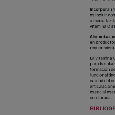
Incorpora fru
es incluir do
a media tard
vitamina C s
Alimentos e
en productos
requerimiento
La vitamina 
para la salud
formación de
funcionalidad
calidad del c
articulacion
esencial ase
equilibrada.
BIBLIOGR